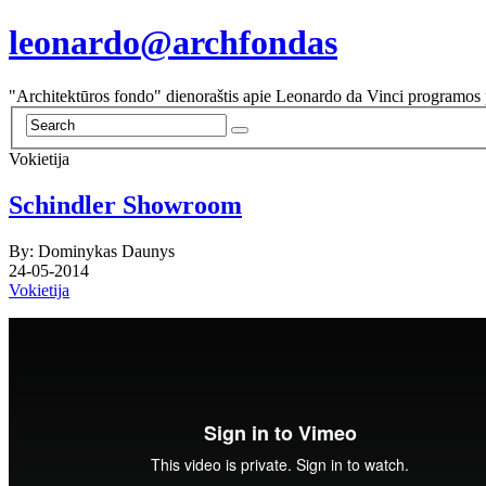
leonardo@archfondas
"Architektūros fondo" dienoraštis apie Leonardo da Vinci programos 
Vokietija
Schindler Showroom
By: Dominykas Daunys
24-05-2014
Vokietija