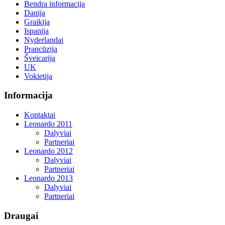
Bendra informacija
Danija
Graikija
Ispanija
Nyderlandai
Prancūzija
Šveicarija
UK
Vokietija
Informacija
Kontaktai
Leonardo 2011
Dalyviai
Partneriai
Leonardo 2012
Dalyviai
Partneriai
Leonardo 2013
Dalyviai
Partneriai
Draugai