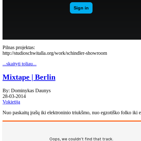
Pilnas projektas:
http://studioschwitalla.org/work/schindler-showroom
...skaityti toliau...
Mixtape | Berlin
By: Dominykas Daunys
28-03-2014
Vokietija
Nuo paskaitų įrašų iki elektroninio triukšmo, nuo egzotiško folko iki