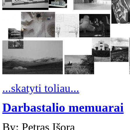
...skatyti toliau...
Darbastalio memuarai
By: Petras Išora