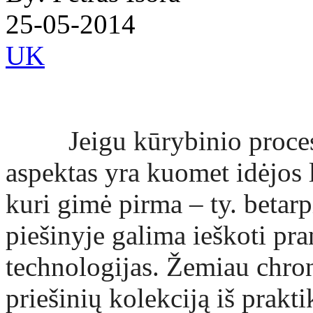
25-05-2014
UK
Jeigu kūrybinio proceso,
aspektas yra kuomet idėjos l
kuri gimė pirma – ty. betar
piešinyje galima ieškoti pra
technologijas. Žemiau chro
priešinių kolekciją iš prakt