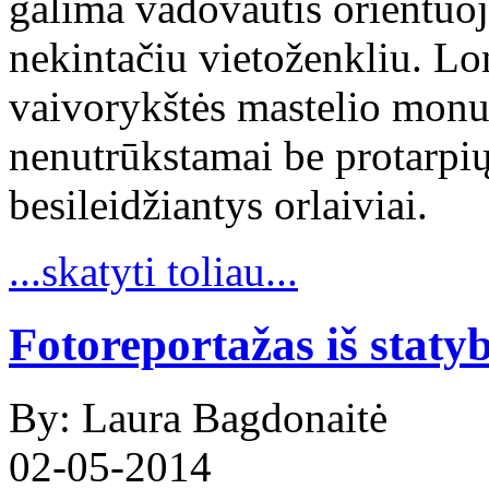
galima vadovautis orientuoj
nekintačiu vietoženkliu. Lo
vaivorykštės mastelio monu
nenutrūkstamai be protarpi
besileidžiantys orlaiviai.
...skatyti toliau...
Fotoreportažas iš statyb
By: Laura Bagdonaitė
02-05-2014