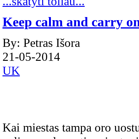
...skatyti toliau...
Keep calm and carry o
By: Petras Išora
21-05-2014
UK
Kai miestas tampa oro uostu